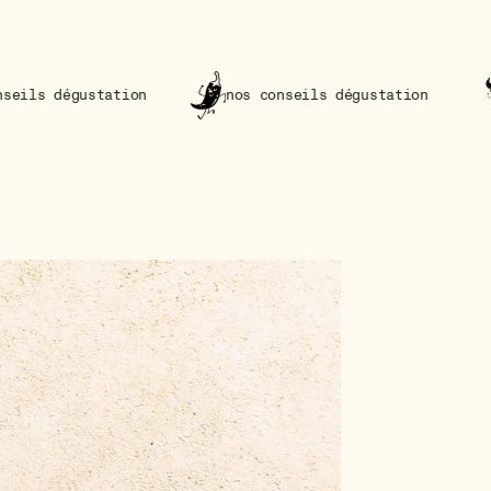
on
nos conseils dégustation
nos conseils