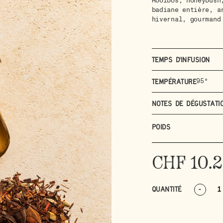
Rooibos, honeybush
badiane entière, a
hivernal, gourmand
Temps d'infusion
95°
Température
Notes de dégustati
POIDS
CHF
10.
QUANTITÉ
-