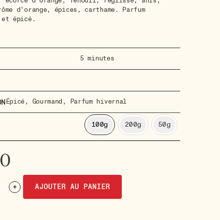
, écorce d’orange, fenouil, réglisse, anis,
rôme d’orange, épices, carthame. Parfum
 et épicé.
5 minutes
Épicé
,
Gourmand
,
Parfum hivernal
on
100g
200g
50g
20
+
AJOUTER AU PANIER