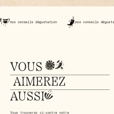
ls dégustation
nos conseils dégustation
VOUS
AIMEREZ
AUSSI
Vous trouverez ci-contre notre