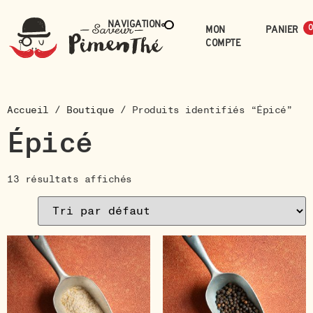
Navigation
Mon
0
compte
Accueil
/
Boutique
/ Produits identifiés “Épicé”
Épicé
13 résultats affichés