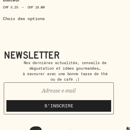
Douceur
CHF
5.25
–
CHF
19.00
Choix des options
Newsletter
Nos dernières actualités, conseils de
dégustation et idées gourmandes…
à savourer avec une bonne tasse de thé
ou de café ;)
S'INSCRIRE
À
N