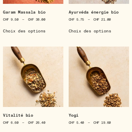
Garam Massala bio
Ayurvéda énergie bio
CHF
9.50
–
CHF
38.00
CHF
5.75
–
CHF
21.00
Choix des options
Choix des options
Vitalité bio
Yogi
CHF
6.60
–
CHF
26.40
CHF
5.40
–
CHF
19.60