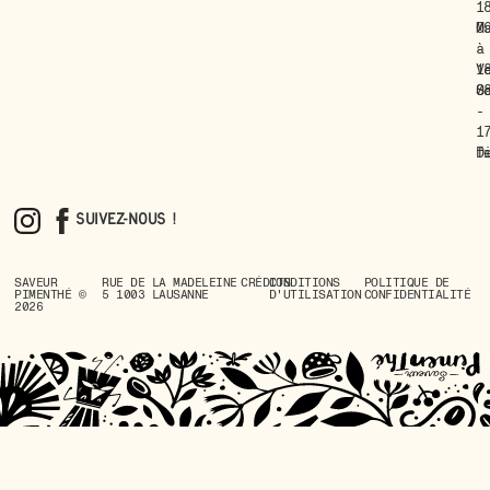
1
M
0
à
-
V
1
S
0
-
1
D
f
Suivez-nous !
SAVEUR
RUE DE LA MADELEINE
CRÉDITS
CONDITIONS
POLITIQUE DE
PIMENTHÉ ©
5 1003 LAUSANNE
D'UTILISATION
CONFIDENTIALITÉ
2026