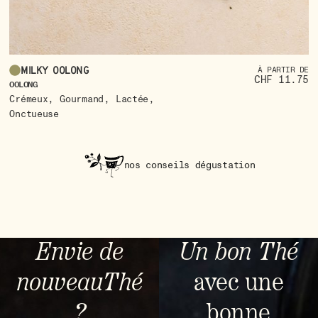
Milky oolong
À PARTIR DE
CHF 11.75
FR
OOLONG
F
,
,
,
Crémeux
Gourmand
Lactée
R
Onctueuse
nos conseils dégustation
Envie de
Un bon Thé
nouveauThé
avec une
?
bonne