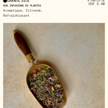
Granité d’été
À PARTIR DE
CHF 5.40
NOS INFUSIONS DE PLANTES
,
,
Aromatique
Citronné
Rafraîchissant