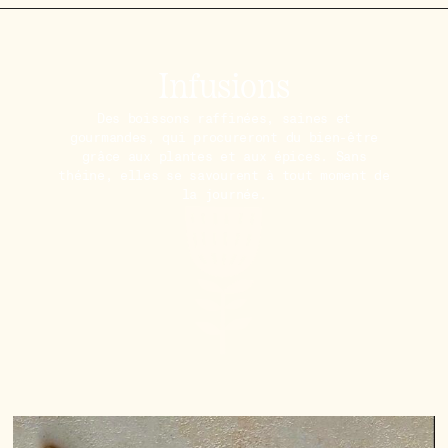
Infusions
Des boissons raffinées, saines et
gourmandes, qui procureront du bien-être
grâce aux plantes et aux épices. Sans
théine, elles se savourent à tout moment de
la journée.