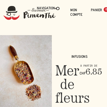
Navigation
Mon
0
compte
Infusions
Mer
À PARTIR DE
6.85
CHF
de
fleurs