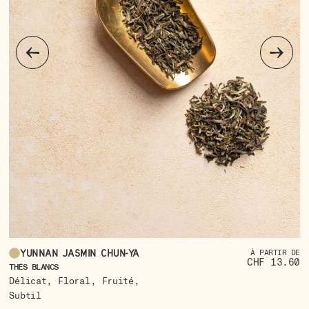
Yunnan Jasmin Chun-Ya
À PARTIR DE
CHF 13.60
TH
THÉS BLANCS
,
,
,
a
Délicat
Floral
Fruité
F
Subtil