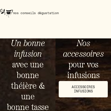
onseils dégustation
nos con
Un bonne
Nos
infusion
accessoires
avec une
pour vos
bonne
infusions
théière &
ACCESSOIRES
INFUSIONS
une
bonne tasse