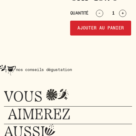
QUANTITÉ
-
+
AJOUTER AU PANIER
onseils dégustation
nos con
VOUS
AIMEREZ
AUSSI