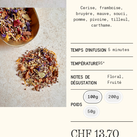
Cerise, framboise,
bruyère, mauve, souci,
pomme, pivoine, tilleul,
carthame.
5 minutes
Temps d'infusion
95°
Température
Floral
,
Notes de
Fruité
dégustation
100g
200g
POIDS
50g
CHF
13.70