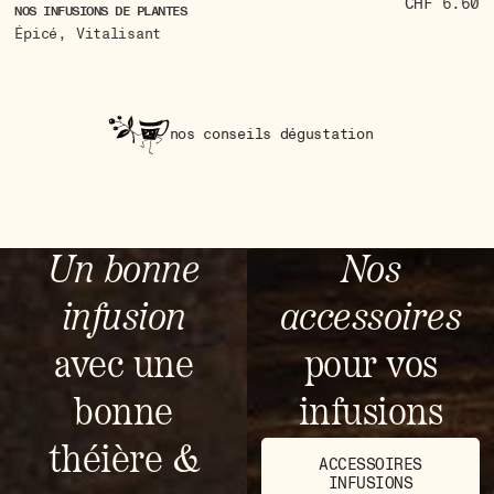
CHF 6.60
NO
NOS INFUSIONS DE PLANTES
A
,
Épicé
Vitalisant
nos conseils dégustation
Un bonne
Nos
infusion
accessoires
avec une
pour vos
bonne
infusions
théière &
ACCESSOIRES
INFUSIONS