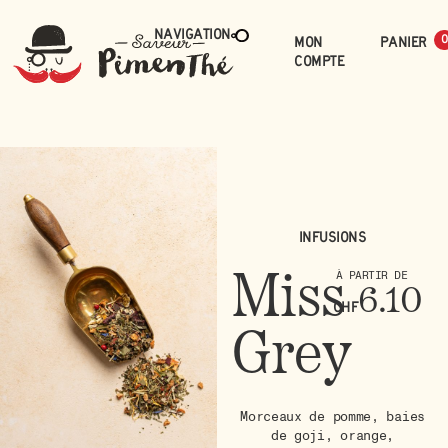
Navigation
Mon
0
compte
Infusions
Miss
À PARTIR DE
6.10
CHF
Grey
Morceaux de pomme, baies
de goji, orange,