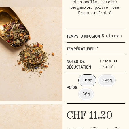
citronnelle, carotte,
bergamote, poivre rose.
Frais et fruité.
5 minutes
Temps d'infusion
95°
Température
Frais et
Notes de
fruité
dégustation
100g
200g
POIDS
50g
CHF
11.20