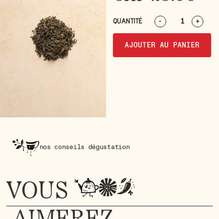
QUANTITÉ
-
+
AJOUTER AU PANIER
nos conseils dégustation
no
VOUS