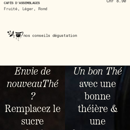
CHF 8.90
CA
CAFÉS D'ASSEMBLAGES
,
,
A
Fruité
Léger
Rond
nos conseils dégustation
no
Envie de
Un bon Thé
nouveauThé
avec une
?
bonne
Remplacez le
théière &
sucre
une