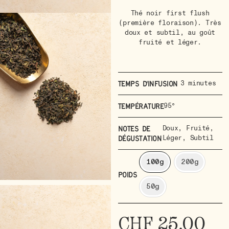
Thé noir first flush
(première floraison). Très
doux et subtil, au goût
fruité et léger.
3 minutes
Temps d'infusion
95°
Température
Doux
,
Fruité
,
Notes de
Léger
,
Subtil
dégustation
100g
200g
POIDS
50g
CHF
25.00