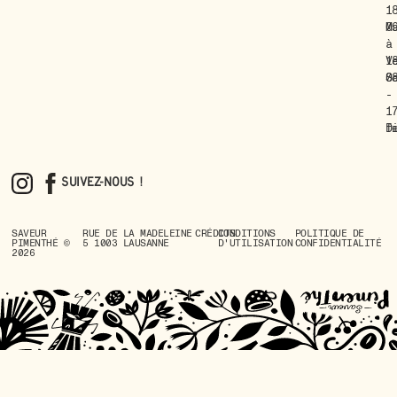
1
M
0
à
-
V
1
S
0
-
1
D
f
Suivez-nous !
SAVEUR
RUE DE LA MADELEINE
CRÉDITS
CONDITIONS
POLITIQUE DE
PIMENTHÉ ©
5 1003 LAUSANNE
D'UTILISATION
CONFIDENTIALITÉ
2026