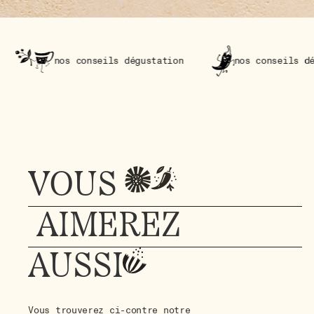
 conseils dégustation
nos conseils dégustation
VOUS
AIMEREZ
AUSSI
Vous trouverez ci-contre notre