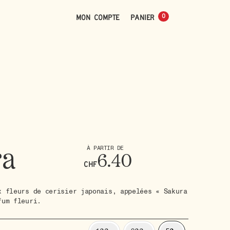
0
Mon compte
0
ra
À PARTIR DE
6.40
CHF
x fleurs de cerisier japonais, appelées « Sakura
fum fleuri.