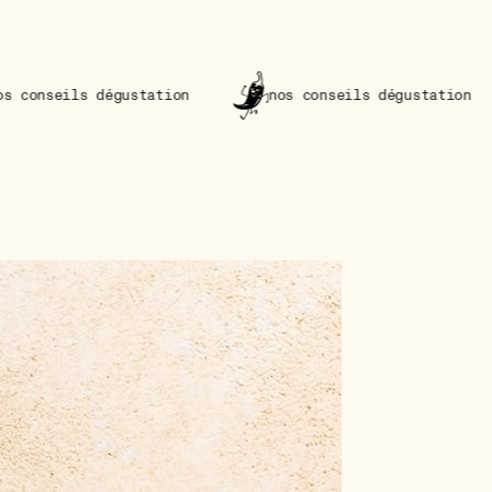
gustation
nos conseils dégustation
nos c