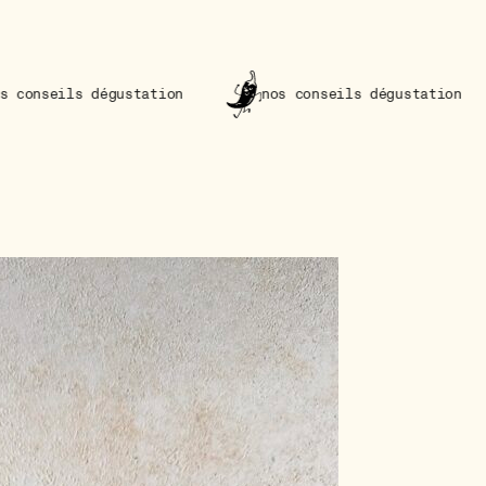
ustation
nos conseils dégustation
nos co