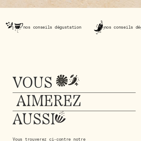
conseils dégustation
nos conseils dégustation
VOUS
AIMEREZ
AUSSI
Vous trouverez ci-contre notre