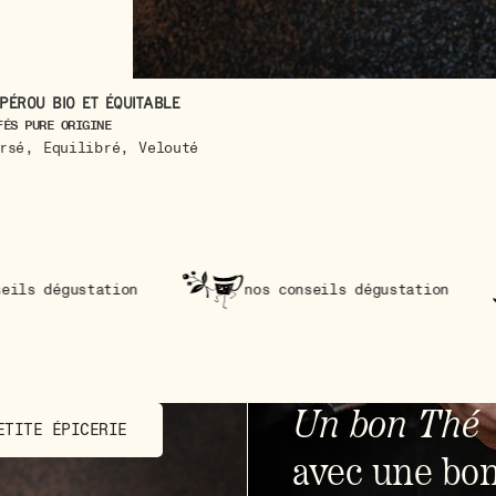
Pérou bio et équitable
FÉS PURE ORIGINE
,
,
rsé
Equilibré
Velouté
on
nos conseils dégustation
nos conseil
Un bon Thé
ETITE ÉPICERIE
avec une bo