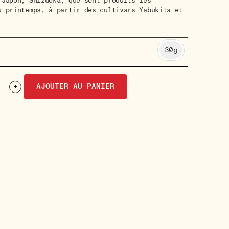
 Japon, Shizuoka, que sont produits les
u printemps, à partir des cultivars Yabukita et
30g
+
AJOUTER AU PANIER