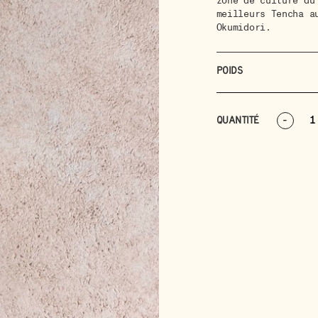
zone de culture du
meilleurs Tencha a
Okumidori.
POIDS
QUANTITÉ
-