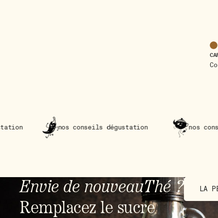
CA
Co
nos conseils dégustation
nos conseils dégustati
Envie de nouveauThé ?
LA P
Remplacez le sucre