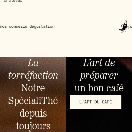
Onctueux
s dégustation
nos conseils 
La
L’art de
torréfaction
préparer
Notre
un bon café
SpécialiThé
L'ART DU CAFÉ
depuis
toujours