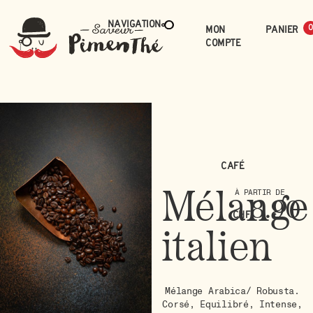
Navigation
Mon
0
compte
Café
Mélange
À PARTIR DE
8.90
CHF
italien
Mélange Arabica/ Robusta.
Corsé, Equilibré, Intense,