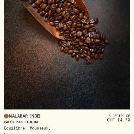
Malabar (inde)
À PARTIR DE
CHF 14.70
CA
CAFÉS PURE ORIGINE
,
,
E
Equilibré
Mousseux