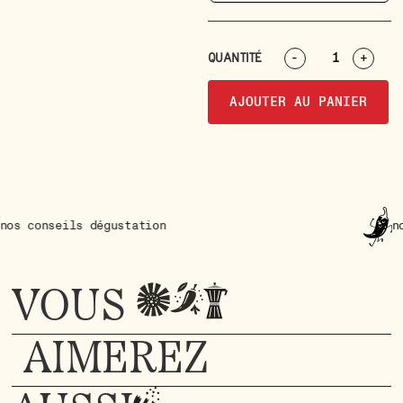
QUANTITÉ
-
+
AJOUTER AU PANIER
s dégustation
nos conseils 
VOUS
AIMEREZ