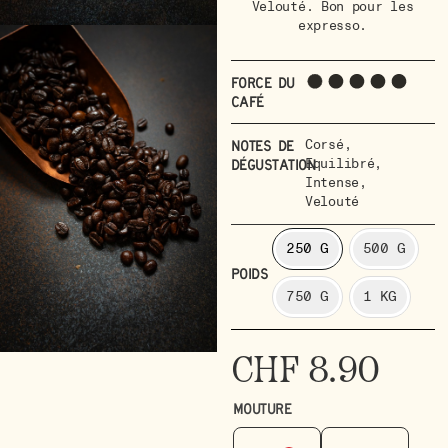
Velouté. Bon pour les
expresso.
Force du
café
Corsé
,
Notes de
Equilibré
,
dégustation
Intense
,
Velouté
250 G
500 G
POIDS
750 G
1 KG
CHF
8.90
MOUTURE