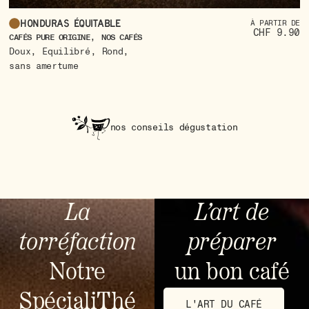
Honduras équitable
À PARTIR DE
CHF 9.90
,
CAFÉS PURE ORIGINE
NOS CAFÉS
CA
,
,
,
Doux
Equilibré
Rond
C
sans amertume
nos conseils dégustation
La
L’art de
torréfaction
préparer
Notre
un bon café
SpécialiThé
L'ART DU CAFÉ