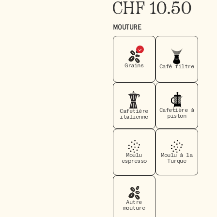
CHF
10.50
MOUTURE
Grains
Café filtre
Cafetière à
Cafetière
piston
italienne
Moulu
Moulu à la
espresso
Turque
Autre
mouture