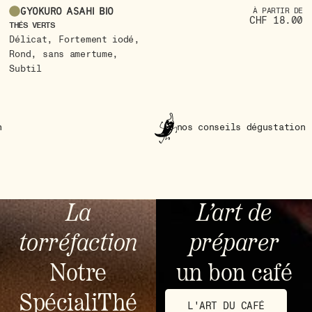
Gyokuro Asahi Bio
À PARTIR DE
CHF 18.00
CA
THÉS VERTS
,
,
E
Délicat
Fortement iodé
,
,
O
Rond
sans amertume
Subtil
nos conseils dégustation
La
L’art de
torréfaction
préparer
Notre
un bon café
SpécialiThé
L'ART DU CAFÉ