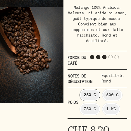
Mélange 100% Arabica.
Velouté, ni acide ni amer,
goût typique du mocca.
Convient bien aux
cappucinos et aux latte
macchiato. Rond et
équilibré.
Force du
café
Equilibré
,
Notes de
Rond
dégustation
250 G
500 G
POIDS
750 G
1 KG
CHF
8.70