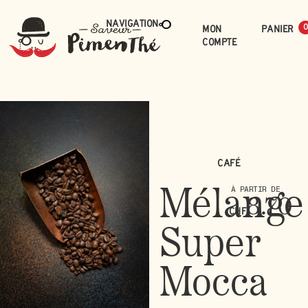
Navigation
Mon
0
compte
Café
Mélange
À PARTIR DE
8.70
CHF
Super
Mocca