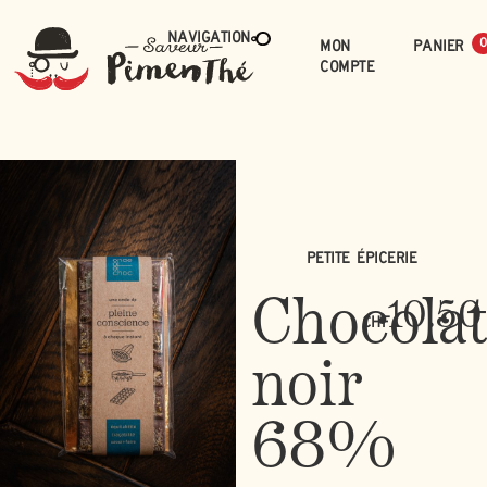
Navigation
Mon
0
compte
Petite épicerie
Chocola
10.50
CHF
noir
68%