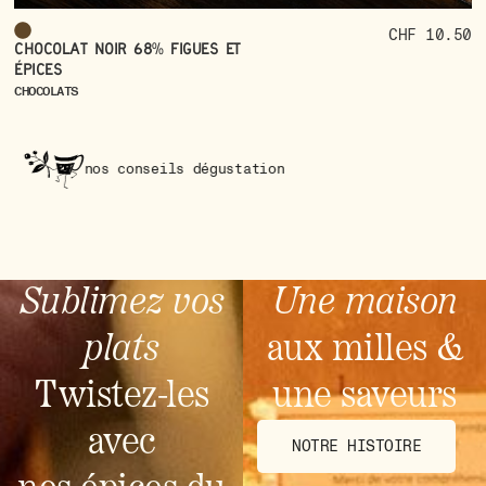
CHF 10.50
Chocolat noir 68% figues et
épices
CHOCOLATS
 conseils dégustation
nos 
Sublimez vos
Une maison
plats
aux milles &
Twistez-les
une saveurs
avec
NOTRE HISTOIRE