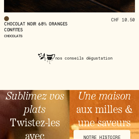
CHF 10.50
Chocolat noir 68% oranges
confites
CHOCOLATS
nos conseils dégustation
Sublimez vos
Une maison
plats
aux milles &
Twistez-les
une saveurs
avec
NOTRE HISTOIRE