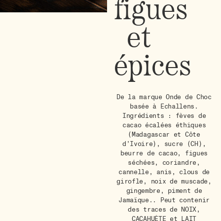
figues
et
épices
De la marque Onde de Choc
basée à Echallens.
Ingrédients : fèves de
cacao écalées éthiques
(Madagascar et Côte
d’Ivoire), sucre (CH),
beurre de cacao, figues
séchées, coriandre,
cannelle, anis, clous de
girofle, noix de muscade,
gingembre, piment de
Jamaïque.. Peut contenir
des traces de NOIX,
CACAHUÈTE et LAIT