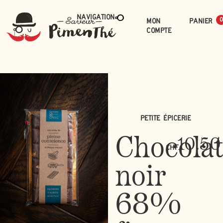
Navigation
Mon
0
compte
Petite épicerie
Chocola
10.50
CHF
noir
68%