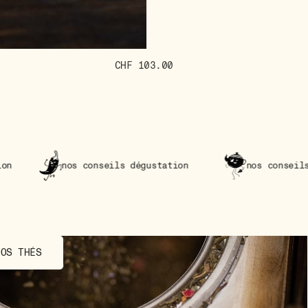
Mug bleu ornements bla
CHF 103.00
ART DU THÉ
conseils dégustation
nos conseils dégustation
NOS THÉS