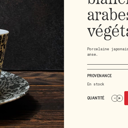
arabe
végét
Porcelaine japonai
anse.
Provenance
En stock
QUANTITÉ
-
+