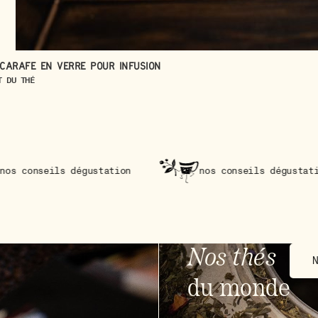
Carafe en verre pour infusion
T DU THÉ
gustation
nos conseils dégustation
nos 
Nos thés
du monde