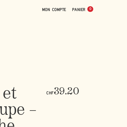
0
Mon compte
0
 et
39.20
CHF
upe –
he