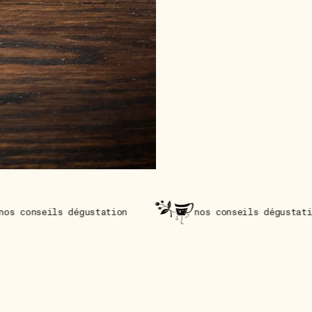
gustation
nos conseils dégustation
nos 