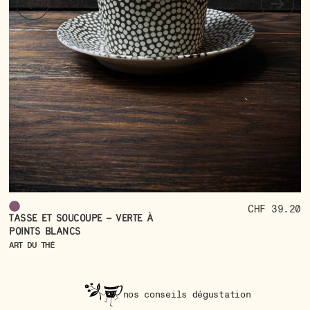
CHF 39.20
Tasse et soucoupe – verte à
B
points blancs
AR
ART DU THÉ
nos conseils dégustation