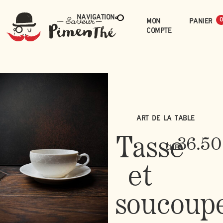
Navigation
Mon
0
compte
Art de la table
Tasse
36.50
CHF
et
soucoup