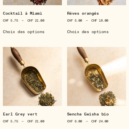
Cocktail à Miami
Rêves orangés
CHF
5.75
–
CHF
21.00
CHF
5.00
–
CHF
18.00
Choix des options
Choix des options
Earl Grey vert
Sencha Geisha bio
CHF
5.75
–
CHF
21.00
CHF
6.00
–
CHF
24.00