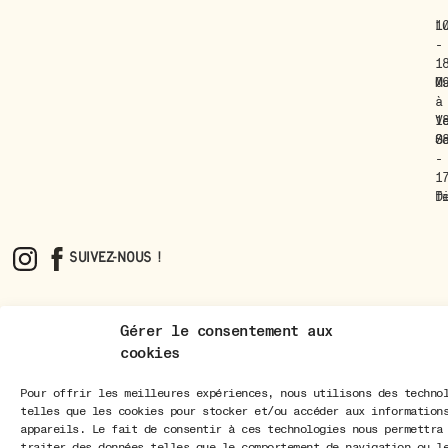
L
1
-
1
M
0
à
-
V
1
S
0
-
1
D
f
Suivez-nous !
SAVEUR
RUE DE LA MADELEINE
CRÉDITS
CONDITIONS
POLITIQUE DE
PIMENTHÉ ©
5 1003 LAUSANNE
D'UTILISATION
CONFIDENTIALITÉ
Gérer le consentement aux
2026
cookies
Pour offrir les meilleures expériences, nous utilisons des techno
telles que les cookies pour stocker et/ou accéder aux information
appareils. Le fait de consentir à ces technologies nous permettra
traiter des données telles que le comportement de navigation ou l