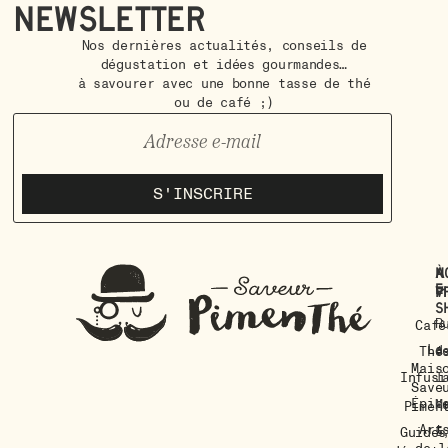
Newsletter
Nos dernières actualités, conseils de
dégustation et idées gourmandes…
à savourer avec une bonne tasse de thé
ou de café ;)
S'INSCRIRE
À
N
E-
p
vi
s
R
Café
La
d
Thé
Mais
Infusi
l
Save
Épic
M
Pimen
Art
5
Guides