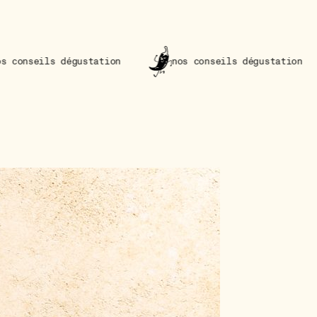
dégustation
nos conseils dégustation
nos