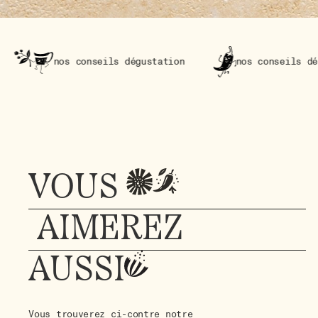
os conseils dégustation
nos conseils dégustation
VOUS
AIMEREZ
AUSSI
Vous trouverez ci-contre notre