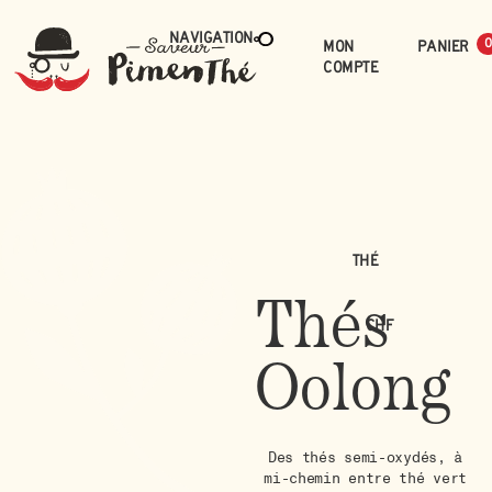
Navigation
Mon
0
compte
Thé
Thés
CHF
Oolong
Des thés semi-oxydés, à
mi-chemin entre thé vert