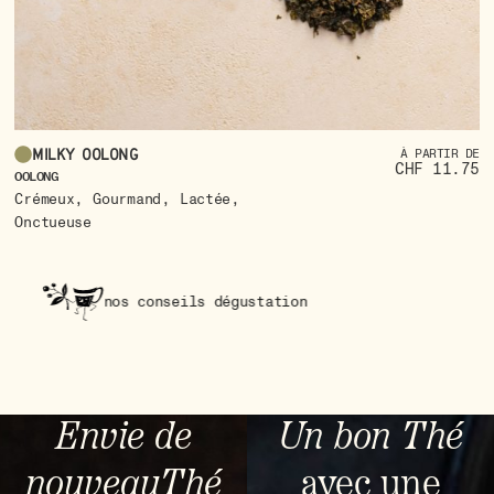
Milky oolong
À PARTIR DE
CHF 11.75
OO
OOLONG
,
,
,
D
Crémeux
Gourmand
Lactée
V
Onctueuse
nos conseils dégustation
Envie de
Un bon Thé
nouveauThé
avec une