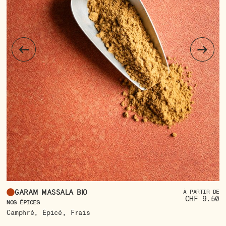
Garam Massala bio
À PARTIR DE
CHF 9.50
NO
NOS ÉPICES
,
,
C
Camphré
Épicé
Frais
S