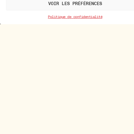
VOIR LES PRÉFÉRENCES
Politique de confidentialité
Newsletter
Nos dernières actualités, conseils de
dégustation et idées gourmandes…
à savourer avec une bonne tasse de thé
ou de café ;)
S'INSCRIRE