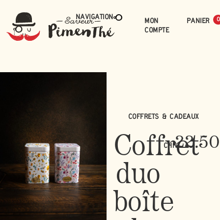
Navigation
Mon
0
compte
Coffrets & Cadeaux
Coffret
22.50
CHF
duo
boîte