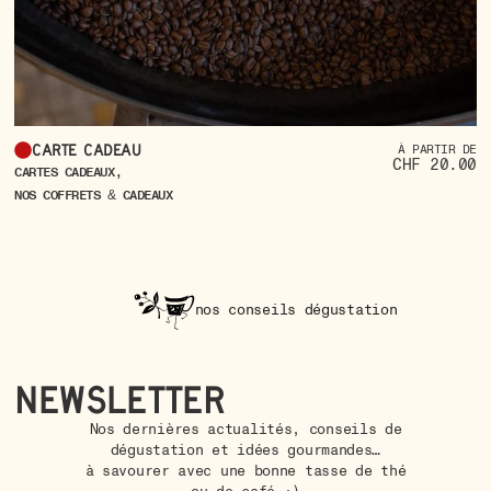
Carte cadeau
À PARTIR DE
CHF 20.00
C
,
CARTES CADEAUX
c
NOS COFFRETS & CADEAUX
CO
NO
nos conseils dégustation
Newsletter
Nos dernières actualités, conseils de
dégustation et idées gourmandes…
à savourer avec une bonne tasse de thé