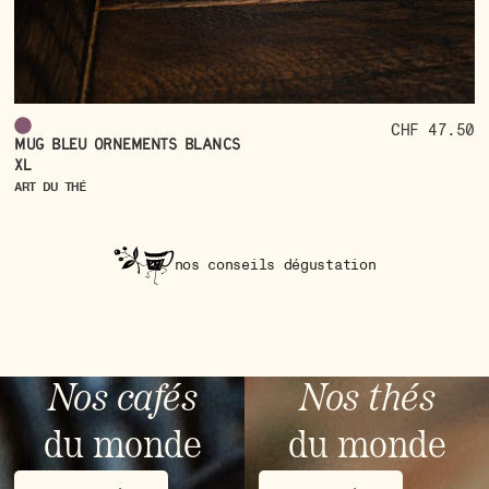
CHF 47.50
T
Mug bleu ornements blancs
a
XL
AR
ART DU THÉ
nos conseils dégustation
Nos cafés
Nos thés
du monde
du monde